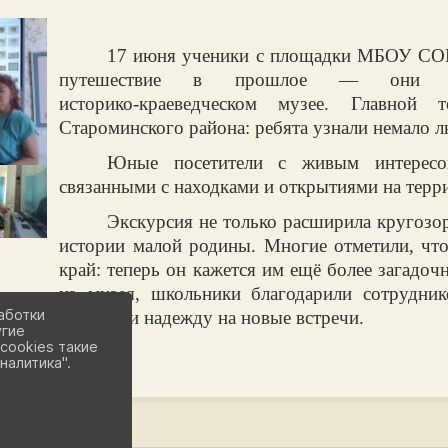
17 июня ученики с площадки МБОУ СО
путешествие в прошлое — они п
историко‑краеведческом музее. Главной 
Староминского района: ребята узнали немало 
Юные посетители с живым интересом
связанными с находками и открытиями на терр
Экскурсия не только расширила кругозор
истории малой родины. Многие отметили, что
край: теперь он кажется им ещё более загадо
из музея, школьники благодарили сотрудник
аботки
выражали надежду на новые встречи.
угие
cookies такие
налитика".