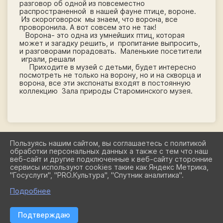
разговор об одной из повсеместно
распространенной в нашей фауне птице, вороне.
Из скороговорок мы знаем, что ворона, все
проворонила. А вот совсем это не так!
Ворона- это одна из умнейших птиц, которая
может и загадку решить, и пропитание выпросить,
и разговорами порадовать. Маленькие посетители
играли, решали
Приходите в музей с детьми, будет интересно
посмотреть не только на ворону, но и на скворца и
ворона, все эти экспонаты входят в постоянную
коллекцию Зала природы Староминского музея.
Пользуясь нашим сайтом, вы соглашаетесь с политикой
обработки персональных данных а также с тем что наш
2026 Г. СТАРОМИНСКИЙ-МУЗЕЙ.РФ
веб-сайт и другие подключенные к веб-сайту сторонние
ВХОД
сервисы используют cookies такие как Яндекс Метрика,
КАРТА САЙТА
"Госуслуги", "PRO.Культура", "Спутник аналитика".
ПОЛИТИКА ОБРАБОТКИ ПЕРСОНАЛЬНЫХ ДАННЫХ
Подробнее
СДЕЛАНО НА KUBCMS
РАЗРАБОТКА И ПОДДЕРЖКА
Подтверждаю