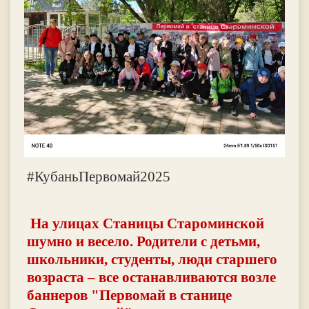
#КубаньПервомай2025
На улицах Станицы Староминской
шумно и весело. Родители с детьми,
школьники, студенты, люди старшего
возраста – все останавливаются возле
баннеров "Первомай в станице