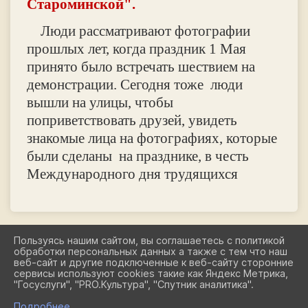
Староминской".
Люди рассматривают фотографии
прошлых лет, когда праздник 1 Мая
принято было встречать шествием на
демонстрации. Сегодня тоже люди
вышли на улицы, чтобы
поприветствовать друзей, увидеть
знакомые лица на фотографиях, которые
были сделаны на празднике, в честь
Международного дня трудящихся
Пользуясь нашим сайтом, вы соглашаетесь с политикой
обработки персональных данных а также с тем что наш
2026 Г. СТАРОМИНСКИЙ-МУЗЕЙ.РФ
веб-сайт и другие подключенные к веб-сайту сторонние
ВХОД
сервисы используют cookies такие как Яндекс Метрика,
КАРТА САЙТА
"Госуслуги", "PRO.Культура", "Спутник аналитика".
ПОЛИТИКА ОБРАБОТКИ ПЕРСОНАЛЬНЫХ ДАННЫХ
Подробнее